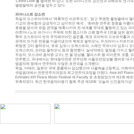
'Cellist Love’를 발매한 바 있다. 또한 피아니스트 강소연과 슈베르트 연
앨범발매와 공연을 앞두고 있다.
피아니스트 강소연
독일과 오스트리아에서 ’매혹적인 비르투오조‘, ’맑고 투명한 물방울에서 
기교의 완숙함과 감성적이고 심미적인 해석‘ , ’화려한 연주로 청중을 아름다
호평을 받으며 유럽 관객을 매혹시키며 전 세계를 무대로 활동하고 있는 
라흐마니노프 파가니니 주제에 의한 랩소디와 쇼팽 협주곡 1번을 담은 음반
특히 오스트리아 빈의 무직페어라인 골든홀, 체코 프라하의 드보르작홀과 
관객의 뜨거운 반응을 이끌어냈으며 북체코 필하모닉, 우크라이나 카르키프 
튀링엔 고타 필하모닉, 유로 심포니 오케스트라, 스페인 무르시아 심포니 오
오케스트라, 프라임 필하모닉 등과 협연했다. 실내악에도 열정을 가지고 첼
우승자, 모스크바 음악원 교수), 빈 필 앙상블, 첼리스트 故 라이문트 코룹,
연주했고, 국내에서는 현대음악전문 연주단체 서울모던앙상블 멤버로 대구
범음악제 등에서 연주하며 수많은 초연곡을 소개했다.
독일, 이태리, 일본의 국제 콩쿨에서 입상했으며 서울예술고등학교, 이화
국립음대에서 전문연주자과정과 최고연주자과정을 마쳤다. Asia Int'l Piano Aca
Emirates Int'l Peace Music Festival 에 Faculty 로 초청받았으며
위촉되었다. 최근 한국음악비평가 협회 주관 제18회 ‘오늘의 신인음악가상’