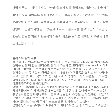
사람의 목소리 영역에 가장 가까운 첼로의 깊은 울림으로 '겨울나그네'를 
없다는 것을 첼리스트 유하나루와 피아니스트 강소연이 증명해냈다. 슈베르트
보리수를 비롯한 많은 곡들이 국내 클래식 애호가들 사이에서도 많은 사랑을
선명하고 간결하지만 깊이 있는 슈베르트의 멜로디를 첼로의 음색으로 감상할
오늘날 힘들고 지친 사람들에게 마음의 위로를 느끼고 내적인 치유를 슈베
느껴보길 바란다.
첼리스트 유하나루
최근 스페인 마드리드 국립극장에서 하이든 콘체르토 D Major를 성공적으로 협연(
호평을 받은 바 있는 첼리스트 유하나루는 체코 프라하의 Smetana Hall과 FOK Co
Philharmony와 드보르작 콘체르토와 슈만 콘체르토를, 그리고 포르투에
호평을 받는 등 유럽과 한국을 오가며 활발한 연주활동을 펼치고 있다. 국
프로그램에서부터 국악과의 접목된 국내 작곡가의 곡까지 폭넓은 스펙트럼을
국립음대에서 학사, 석사(최고점 졸업), 오케스트라 최고연주자과정 그리
최고연주자과정을 졸업했다.
유학 중 이탈리아에서 열린 “Citta di Barletta" 국제콩쿨에서 Duo 부문 1위와
국제콩쿨에서 현악전체부문에서 1위를 함과 동시에 실내악 부문에서도 2위
홍콩문화관광청과 홍콩피아노연주 & 콩쿨협회 초청을 받아 연주한 바 있으며
프랑스, 캐나다, 포르투갈, 체코, 미국등에서 연주했다. 또한 인도네시아 Yayasa
마스터클래스하는 등 국제적으로도 활동 영역을 넓히고 있다.
음반활동으로는 우리나라 1세대 재즈 아티스트인 김 준과의 만남으로 김준 Super 