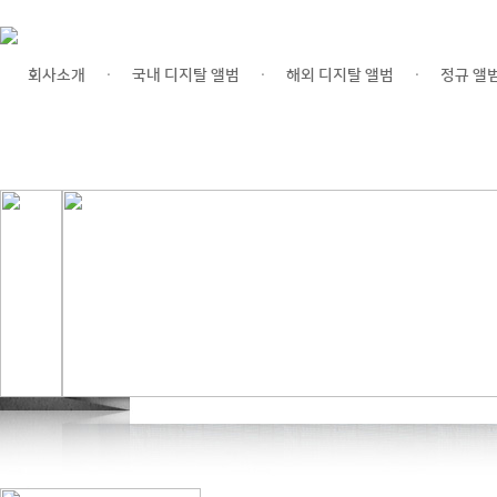
회사소개
국내 디지탈 앨범
해외 디지탈 앨범
정규 앨
ㆍ
ㆍ
ㆍ
(주)디지탈레코드
|
비지니스
|
서비스
|
공지사항
|
온라인 프로모션
|
연락처