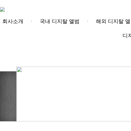
회사소개
국내 디지탈 앨범
해외 디지탈 
ㆍ
ㆍ
(주)디지탈레코드
|
비지니스
|
서비스
|
공지사항
|
디
온라인 프로모션
|
연락처