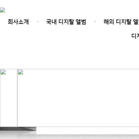
회사소개
국내 디지탈 앨범
해외 디지탈 
ㆍ
ㆍ
(주)디지탈레코드
|
비지니스
|
서비스
|
공지사항
|
디
온라인 프로모션
|
연락처