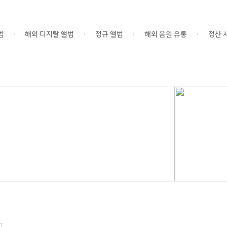
범
해외 디지탈 앨범
정규 앨범
해외 음원 유통
정산 
ㆍ
ㆍ
ㆍ
ㆍ
서비스
|
공지사항
|
온라인 프로모션
|
연락처