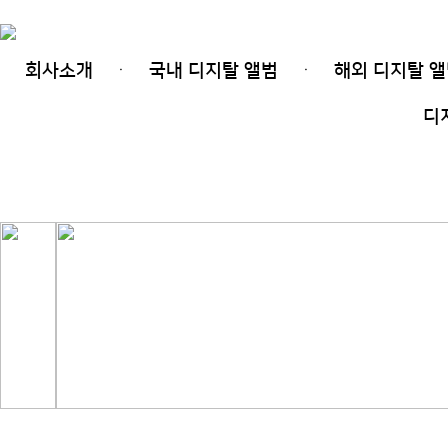
회사소개
국내 디지탈 앨범
해외 디지탈 
ㆍ
ㆍ
(주)디지탈레코드
|
비지니스
|
서비스
|
공지사항
|
디
온라인 프로모션
|
연락처